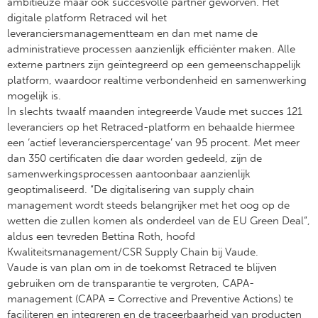
ambitieuze maar ook succesvolle partner geworven. Het
digitale platform Retraced wil het
leveranciersmanagementteam en dan met name de
administratieve processen aanzienlijk efficiënter maken. Alle
externe partners zijn geïntegreerd op een gemeenschappelijk
platform, waardoor realtime verbondenheid en samenwerking
mogelijk is.
In slechts twaalf maanden integreerde Vaude met succes 121
leveranciers op het Retraced-platform en behaalde hiermee
een ‘actief leverancierspercentage’ van 95 procent. Met meer
dan 350 certificaten die daar worden gedeeld, zijn de
samenwerkingsprocessen aantoonbaar aanzienlijk
geoptimaliseerd. “De digitalisering van supply chain
management wordt steeds belangrijker met het oog op de
wetten die zullen komen als onderdeel van de EU Green Deal”,
aldus een tevreden Bettina Roth, hoofd
Kwaliteitsmanagement/CSR Supply Chain bij Vaude.
Vaude is van plan om in de toekomst Retraced te blijven
gebruiken om de transparantie te vergroten, CAPA-
management (CAPA = Corrective and Preventive Actions) te
faciliteren en integreren en de traceerbaarheid van producten