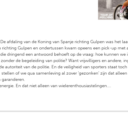
 De afdaling van de Koning van Spanje richting Gulpen was het laats
/u richting Gulpen en ondertussen kwam opeens een pick-up met
s die dringend een antwoord behoeft op de vraag: hoe kunnen we 
zonder de begeleiding van politie? Want vrijwilligers en andere, i
autoriteit van de politie. En de veiligheid van sporters staat toch
ag stellen of we qua samenleving al zover ‘gezonken’ zijn dat alleen 
n garanderen.
ergie. En dat niet alleen van wielerenthousiastelingen….