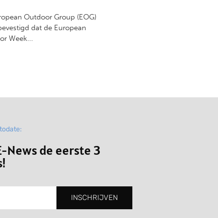
ropean Outdoor Group (EOG)
bevestigd dat de European
or Week...
ptodate:
-News de eerste 3
!
INSCHRIJVEN