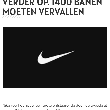
VERDER OP. 1400 BANEN
MOETEN VERVALLEN
Nike voert opnieuw een grote ontslagronde door, de tweede al