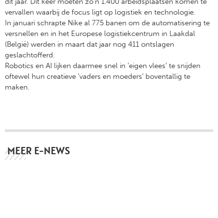
dit jaar. Dit keer moeten zo’n 1.400 arbeidsplaatsen komen te
vervallen waarbij de focus ligt op logistiek en technologie.
In januari schrapte Nike al 775 banen om de automatisering te
versnellen en in het Europese logistiekcentrum in Laakdal
(België) werden in maart dat jaar nog 411 ontslagen
geslachtofferd.
Robotics en AI lijken daarmee snel in ‘eigen vlees’ te snijden
oftewel hun creatieve ‘vaders en moeders’ boventallig te
maken.
MEER E-NEWS