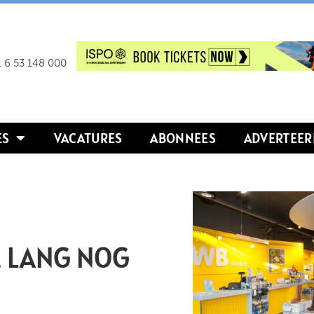
 6 53 148 000
ES
VACATURES
ABONNEES
ADVERTEER
 LANG NOG