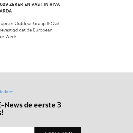
029 ZEKER EN VAST IN RIVA
GARDA
ropean Outdoor Group (EOG)
bevestigd dat de European
or Week...
ptodate:
-News de eerste 3
!