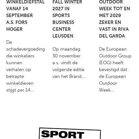
WINKELDIEFSTAL
FALL WINTER
OUTDOOR
VANAF 14
2027 IN
WEEK TOT EN
SEPTEMBER
SPORTS
MET 2029
A.S. FORS
BUSINESS
ZEKER EN
HOGER
CENTER
VAST IN RIVA
LEUSDEN
DEL GARDA
De
schadevergoeding
Op maandag
De European
die winkeliers
30 november
Outdoor Group
kunnen
a.s. vindt de
(EOG) heeft
verhalen op
volgende editie
bevestigd dat
betrapte
van het Brand...
de European
winkeldieven
Outdoor
stijgt per 14...
Week...