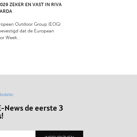
029 ZEKER EN VAST IN RIVA
GARDA
ropean Outdoor Group (EOG)
bevestigd dat de European
or Week...
ptodate:
-News de eerste 3
!