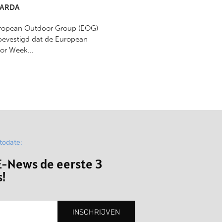
GARDA
ropean Outdoor Group (EOG)
bevestigd dat de European
or Week...
ptodate:
-News de eerste 3
!
INSCHRIJVEN