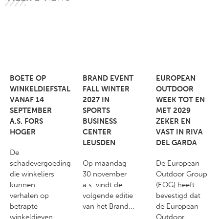
BOETE OP
BRAND EVENT
EUROPEAN
WINKELDIEFSTAL
FALL WINTER
OUTDOOR
VANAF 14
2027 IN
WEEK TOT EN
SEPTEMBER
SPORTS
MET 2029
A.S. FORS
BUSINESS
ZEKER EN
HOGER
CENTER
VAST IN RIVA
LEUSDEN
DEL GARDA
De
schadevergoeding
Op maandag
De European
die winkeliers
30 november
Outdoor Group
kunnen
a.s. vindt de
(EOG) heeft
verhalen op
volgende editie
bevestigd dat
betrapte
van het Brand...
de European
winkeldieven
Outdoor