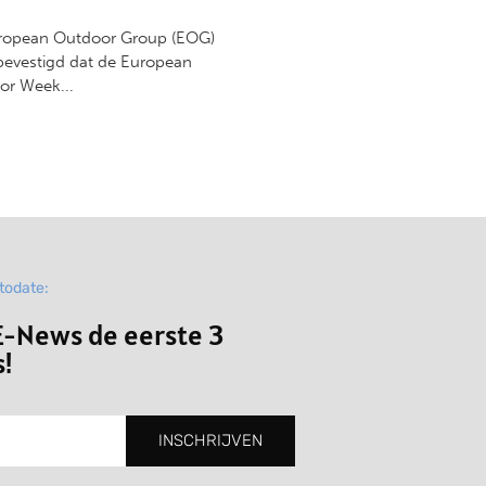
ropean Outdoor Group (EOG)
bevestigd dat de European
or Week...
ptodate:
-News de eerste 3
!
INSCHRIJVEN